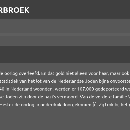
RBROEK
 oorlog overleefd. En dat gold niet alleen voor haar, maar ook
e statistiek van het lot van de Nederlandse Joden bijna onvoors
40 in Nederland woonden, werden er 107.000 gedeporteerd waa
e Joden zijn door de nazi’s vermoord. Van de verdere familie
e Hester de oorlog in onderduik doorgekomen
[i]
. Zij trok bij h