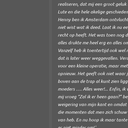
realiseren, dat mij een groot gelu
Lute en die hele akelige geschiede
Henny ben ik Amsterdam ontvlucht en
niet wist wat ik deed. Laat ik nu e
recht op heeft. Het was toen nog d
alles drukte me heel erg en alles o
Vanzelf heb ik toentertijd ook wel
dat is later weer weggevallen. Verd
voor een kleine operatie, maar met
opnieuw. Het geeft ook niet waar je
boven aan de trap al kunt zien ligg
moeders …. Alles weer!... Enfin, ik
mij vroeg “Zal ik er heen gaan?” be
weigering van mijn kant en omdat w
die momenten dat men zich schuw vo
van heb. En nu hoop ik maar tante 
er niet minder om!.
’