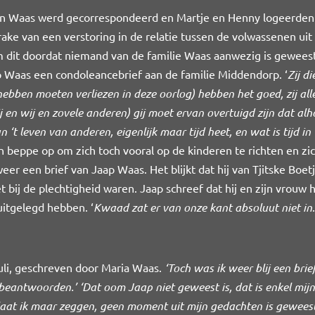
 Waas werd gecorrespondeerd en Martje en Henny logeerden e
ake van een verstoring in de relatie tussen de volwassenen uit
 dit doordat niemand van de familie Waas aanwezig is gewees
 Waas een condoleancebrief aan de familie Middendorp. ‘
Zij d
e hebben moeten verliezen in deze oorlog) hebben het goed, zij a
gij en wij en zovele anderen) gij moet ervan overtuigd zijn dat al
n ‘t leven van anderen, eigenlijk maar tijd heet, en wat is tijd 
en beppe op om zich toch vooral op de kinderen te richten en zic
eer een brief van Jaap Waas. Het blijkt dat hij van Tjitske Boe
et bij de plechtigheid waren. Jaap schreef dat hij en zijn vrou
 uitgelegd hebben. ‘
Kwaad zat er van onze kant absoluut niet in
.
juli, geschreven door Maria Waas.
‘Toch was ik weer blij een brie
beantwoorden.’ ‘Dat oom Jaap niet geweest is, dat is enkel mijn 
laat ik maar zeggen, geen moment uit mijn gedachten is geweest