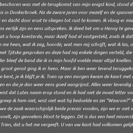
k beschoren was met de terugkomst van mijn enigst kind, stond d
nis in Donkerbroek. Na de zware jaren voor mezelf en de spanne
 dacht door eruit te vliegen tot rust te komen. Ik vloog er mid
ens eerlijk zijn en eens uitspreken. Ik deed het om u Henny te ge
at u hoop koesterde, maar ikzelf had al vastgesteld, zoals ik d
m me heen, wat ik zag, hoorde, wat men mij schrijft, wat ik las, o
 met Tjitske gesproken en deze had mij enkele dingen verteld, di
er bleef de band die ik in mijn hoofd voelde maar altijd knellen.
 groot genot ging ik er heen. Maar ik ben weer levend teruggek
 bent, je ik blijft je ik. Toen op een morgen kwam de kaart met 
en en die je dan weer eens goed aangrijnst. Alles weer levendig 
 wist dat Lutes naam erop stond en ik had niet de moed letter vo
greep ik hem niet, wist niet wat hij bedoelde en zei “Waarom?” 
e de zaak waarschijnlijk beide precair vonden, zijn we er niet v
elt, zijn gevoelens bloot te leggen. Dit is dus een heel misvers
Trien, dat u het me vergeeft. U van uw kant had volkomen geli