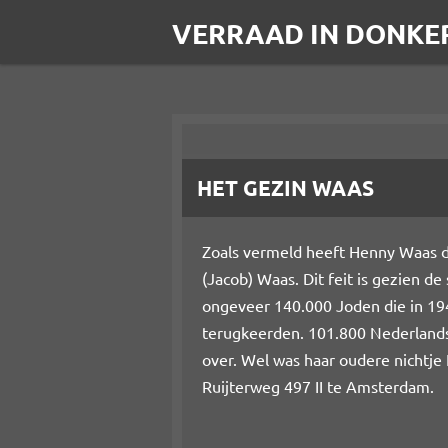
Ga
VERRAAD IN DONKE
direct
naar
de
hoofdinhoud
HET GEZIN WAAS
Zoals vermeld heeft Henny Waas de
(Jacob) Waas. Dit feit is gezien d
ongeveer 140.000 Joden die in 19
terugkeerden. 101.800 Nederlands
over. Wel was haar oudere nichtj
Ruijterweg 497 II te Amsterdam.