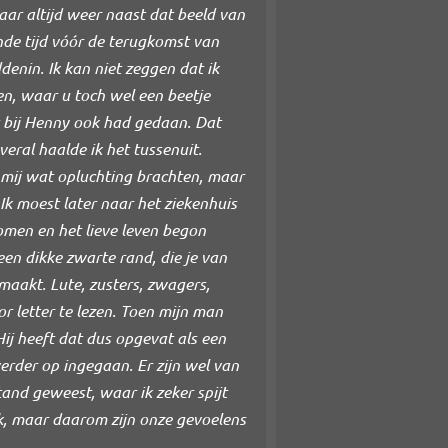
aar altijd weer naast dat beeld van
nde tijd vóór de terugkomst van
denin. Ik kan niet zeggen dat ik
ven, waar u toch wel een beetje
at bij Henny ook had gedaan. Dat
veral haalde ik het tussenuit.
e mij wat opluchting brachten, maar
 Ik moest later naar het ziekenhuis
omen en het lieve leven begon
een dikke zwarte rand, die je van
maakt. Lute, zusters, zwagers,
or letter te lezen. Toen mijn man
Hij heeft dat dus opgevat als een
erder op ingegaan. Er zijn wel van
tand geweest, waar ik zeker spijt
jk, maar daarom zijn onze gevoelens