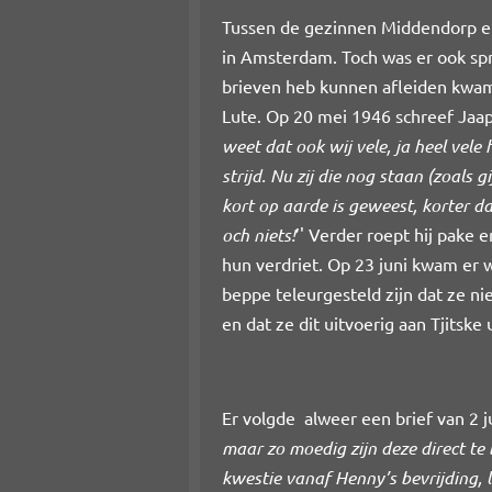
Tussen de gezinnen Middendorp en
in Amsterdam. Toch was er ook spr
brieven heb kunnen afleiden kwam
Lute. Op 20 mei 1946 schreef Jaap
weet dat ook wij vele, ja heel vel
strijd. Nu zij die nog staan (zoals 
kort op aarde is geweest, korter da
och niets!
’' Verder roept hij pake 
hun verdriet. Op 23 juni kwam er w
beppe teleurgesteld zijn dat ze ni
en dat ze dit uitvoerig aan Tjitske
Er volgde alweer een brief van 2 
maar zo moedig zijn deze direct te 
kwestie vanaf Henny’s bevrijding, 