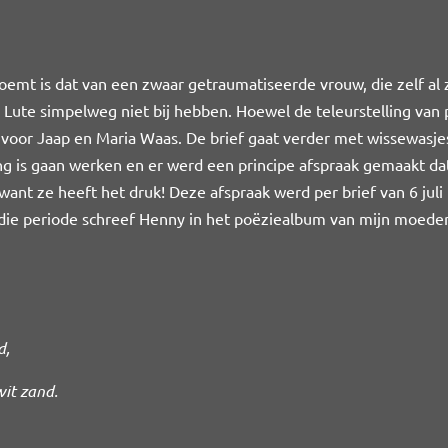
doemt is dat van een zwaar getraumatiseerde vrouw, die zelf al
n Lute simpelweg niet bij hebben. Hoewel de teleurstelling van
p voor Jaap en Maria Waas. De brief gaat verder met wissewasj
ng is gaan werken en er werd een principe afspraak gemaakt d
want ze heeft het druk! Deze afspraak werd per brief van 6 jul
n die periode schreef Henny in het poëziealbum van mijn moeder
d,
wit zand.