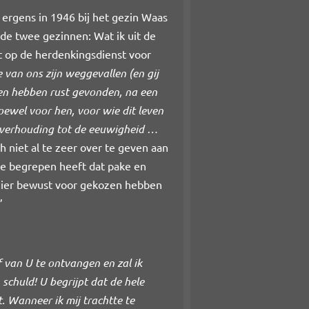
rgens in 1946 bij het gezin Waas
 de twee gezinnen: Wat ik uit de
t op de herdenkingsdienst voor
ie van ons zijn weggevallen (en gij
llen hebben rust gevonden, na een
hoewel voor hen, voor wie dit leven
in verhouding tot de eeuwigheid …
h niet al te zeer over te geven aan
tje begrepen heeft dat pake en
w hier bewust voor gekozen hebben
’
f van U te ontvangen en zal ik
schuld! U begrijpt dat de hele
. Wanneer ik mij trachtte te