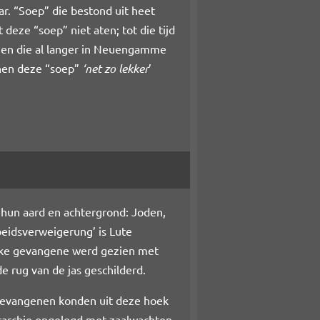
r. “Soep” die bestond uit heet
eze “soep” niet aten; tot die tijd
enen die al langer in Neuengamme
nen deze “soep”
‘net zo lekker
’
hun aard en achtergrond: Joden,
beidsverweigerung’ is Lute
tieke gevangene werd gezien met
 rug van de jas geschilderd.
 gevangenen konden uit deze hoek
rarchie opgelegd met zaalwachten,