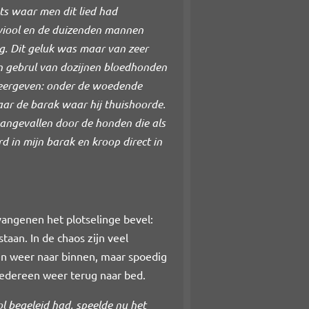
ats waar men dit lied had
 viool en de duizenden mannen
g. Dit geluk was maar van zeer
n gebrul van dozijnen bloedhonden
weergeven: onder de woedende
aar de barak waar hij thuishoorde.
angevallen door de honden die als
 in mijn barak en kroop direct in
vangenen het plotselinge bevel:
aan. In de chaos zijn veel
en weer naar binnen, maar spoedig
 iedereen weer terug naar bed.
l begeleid had, speelde nu het