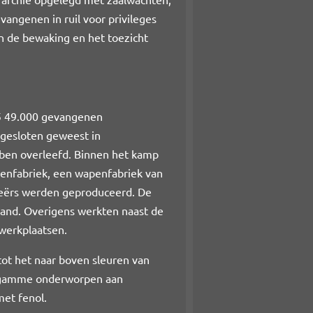
angenen in ruil voor privileges
n de bewaking en het toezicht
45 49.000 gevangenen
pgesloten geweest in
bben overleefd. Binnen het kamp
eenfabriek, een wapenfabriek van
eërs werden geproduceerd. De
jand. Overigens werkten naast de
werkplaatsen.
ot het naar boven sleuren van
engamme onderworpen aan
et fenol.