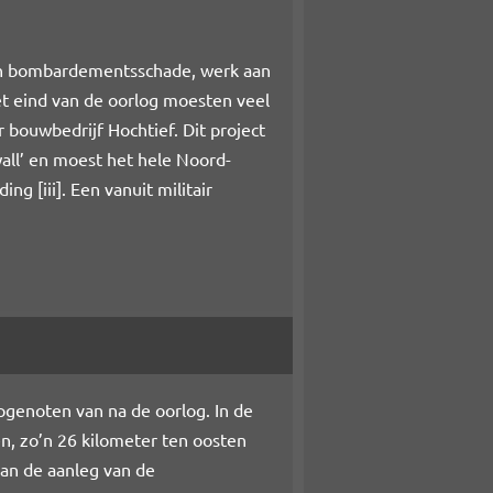
van bombardementsschade, werk aan
t eind van de oorlog moesten veel
ouwbedrijf Hochtief. Dit project
all’ en moest het hele Noord-
nding
[iii]
. Een vanuit militair
pgenoten van na de oorlog. In de
n, zo’n 26 kilometer ten oosten
an de aanleg van de