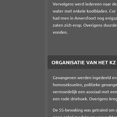
Vervolgens werd iedereen naar de 
water met enkele koolbladen. Cor 
had men in Amersfoort nog enigsz
zaten zich erop. Overigens duurde
vonden.
ORGANISATIE VAN HET K
Gevangenen werden ingedeeld en g
homoseksuelen, politieke gevangen
vermoedelijk een asociaal met een
een rode driehoek. Overigens kreg
De SS-bewaking was getraind om d
geen enkel medeleven verwachten.