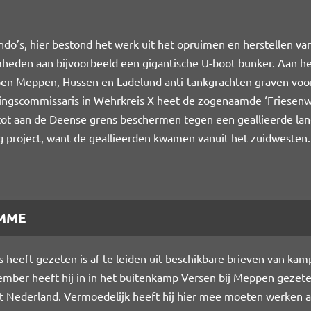
o’s, hier bestond het werk uit het opruimen en herstellen 
den aan bijvoorbeeld een gigantische U-boot bunker. Aan he
n Meppen, Hussen en Ladelund anti-tankgrachten graven voor b
gingscommissaris in Wehrkreis X heet de zogenaamde ‘Friesenw
tot aan de Deense grens beschermen tegen een geallieerde la
 project, want de geallieerden kwamen vanuit het zuidwesten.
AMME
eeft gezeten is af te leiden uit beschikbare brieven van kam
mber heeft hij in in het buitenkamp Versen bij Meppen gezete
 Nederland. Vermoedelijk heeft hij hier mee moeten werken a