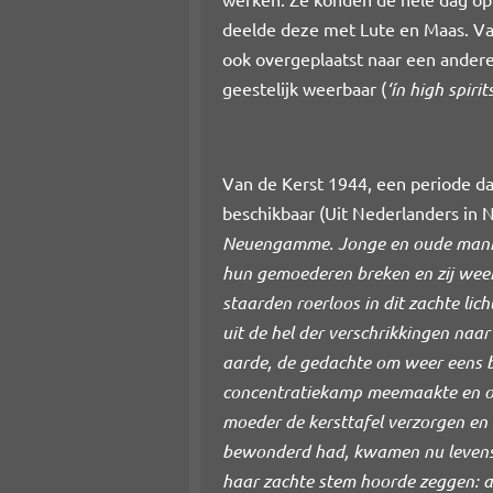
deelde deze met Lute en Maas. V
ook overgeplaatst naar een ander
geestelijk weerbaar (
‘ín high spirits
Van de Kerst 1944, een periode d
beschikbaar (Uit Nederlanders i
Neuengamme. Jonge en oude mannen
hun gemoederen breken en zij ween
staarden roerloos in dit zachte li
uit de hel der verschrikkingen naa
aarde, de gedachte om weer eens be
concentratiekamp meemaakte en ook i
moeder de kersttafel verzorgen en 
bewonderd had, kwamen nu levensg
haar zachte stem hoorde zeggen: a