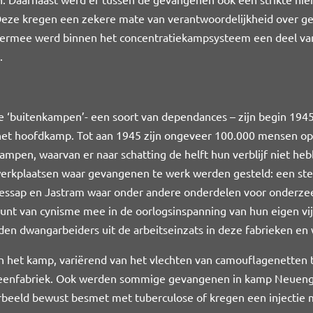
eze kregen een zekere mate van verantwoordelijkheid over gev
 Hiermee werd binnen het concentratiekampsysteem een deel va
.
 ‘buitenkampen’- een soort van dependances – zijn begin 19
 het hoofdkamp. Tot aan 1945 zijn ongeveer 100.000 mensen o
pen, waarvan er naar schatting de helft hun verblijf niet he
 werkplaatsen waar gevangenen te werk werden gesteld: een st
essap en Jastram waar onder andere onderdelen voor onderze
unt van cynisme mee in de oorlogsinspanning van hun eigen vi
n dwangarbeiders uit de arbeitseinzats in deze fabrieken en 
n het kamp, variërend van het vlechten van camouflagenetten t
e steenfabriek. Ook werden sommige gevangenen in kamp Neu
beeld bewust besmet met tuberculose of kregen een injectie m