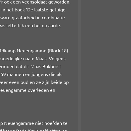
off ook een veensoldaat geworden.
n het boek ‘De laatste getuige’
ware graafarbeid in combinatie
s letterlijk een hel op aarde.
hoofdkamp Neuengamme (Block 18)
ermoedelijke naam Maas. Volgens
vermoed dat dit Maas Bokhorst
659 mannen en jongens die als
veer even oud en ze zijn beide op
 Neuengamme overleden en
dkamp Neuengamme niet hoefden te
af kreeg Rode Kruis pakketten en