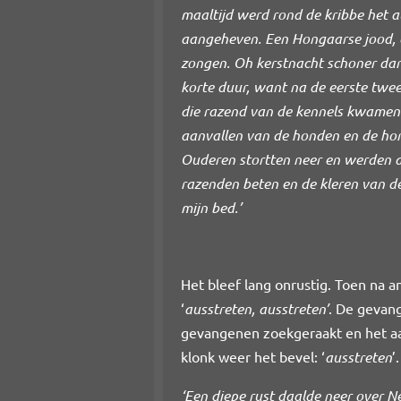
maaltijd werd rond de kribbe het a
aangeheven. Een Hongaarse jood, e
zongen. Oh kerstnacht schoner dan 
korte duur, want na de eerste twe
die razend van de kennels kwamen
aanvallen van de honden en de hon
Ouderen stortten neer en werden 
razenden beten en de kleren van d
mijn bed.’
Het bleef lang onrustig. Toen na 
‘
ausstreten, ausstreten’
. De gevang
gevangenen zoekgeraakt en het aan
klonk weer het bevel: ‘
ausstreten
’
‘Een diepe rust daalde neer over N