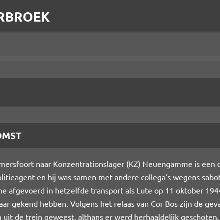
RBROEK
OMST
mersfoort naar Konzentrationslager (KZ) Neuengamme is een 
olitieagent en hij was samen met andere collega’s wegens sab
 afgevoerd in hetzelfde transport als Lute op 11 oktober 1944
kaar gekend hebben. Volgens het relaas van Cor Bos zijn de gev
n uit de trein geweest, althans er werd herhaaldelijk geschoten.