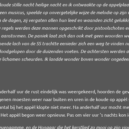
loude stille nacht heilige nacht en ik ontwaakte op de appelpla
en musicus, speelde op onvergetelijke wijze de melodie op zijn
de dagen, zij vergaten allen hun leed en waanden zicht gelukki
e regels werden deze mannen opgeschrikt door pistoolschoten e
 aanstormen. De paniek laat zich dan ook met geen woorden 
ende lach van de SS trachtte eenieder zich een weg te vinden n
doodgelopen door de duizenden voeten. De achtersten werden a
e lichamen scheurden. Ik landde wonder boven wonder ongedeerd
anderhalf uur de rust eindelijk was weergekeerd, hoorden de ge
enen moesten weer naar buiten en uren in de koude op appèl st
tal bij het appèl klopte niet meer. Na anderhalf uur mocht m
. Het appèl begon weer opnieuw. Pas om vier uur ’s nachts kon
euengamme, en de Hongaar die het kerstlied zo mooi op zijn vioo