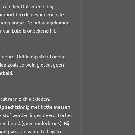
 trein heeft daar een dag
Daar mochten de gevangenen de
n Neuengamme. De net aangekomen
an Lute is onbekend [ii].
amburg. Het kamp stond onder
n zoals te weinig eten, geen
rbeid.
est men zich uitkleden.
ig zachtzinnig met botte messen
e stof worden ingesmeerd. Na het
 een hemd (geen onderbroek). Bij
noeg was om warm te blijven.