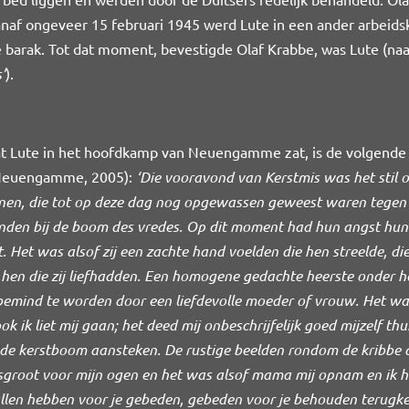
anaf ongeveer 15 februari 1945 werd Lute in een ander arbe
e barak. Tot dat moment, bevestigde Olaf Krabbe, was Lute (n
’
).
at Lute in het hoofdkamp van Neuengamme zat, is de volgende 
n Neuengamme, 2005):
‘Die vooravond van Kerstmis was het stil 
, die tot op deze dag nog opgewassen geweest waren tegen d
den bij de boom des vredes. Op dit moment had hun angst hun 
cht. Het was alsof zij een zachte hand voelden die hen streelde,
r hen die zij liefhadden. Een homogene gedachte heerste onder h
mind te worden door een liefdevolle moeder of vrouw. Het was d
k liet mij gaan; het deed mij onbeschrijfelijk goed mijzelf thui
de kerstboom aansteken. De rustige beelden rondom de kribbe die 
root voor mijn ogen en het was alsof mama mij opnam en ik ha
llen hebben voor je gebeden, gebeden voor je behouden terugke