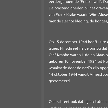
eerdergenoemde ‘Friesenwall’. Daa
De omstandigheden bij het graven 
van Frank Krake waarin Wim Alose
met de slechte kleding, de honger,
Op 15 december 1944 heeft Lute 
lagen. Hij schreef na de oorlog d
Olaf Krabbe waren Lute en Maas on
geboren 10 november 1924 uit Pu
wraakactie door de nazi’s zijn opg
14 oktober 1944 vanuit Amersfo
gecremeerd.
Olaf schreef ook dat hij en Lute 
werken. Ze konden de hele dag op 