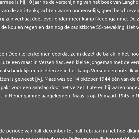
rmee is hij 10 jaar na de verschijning van het boek van Langh
van de anti-tankgrachten waren onmenselijk, goed beschreven i
rij zijn verhaal doet over onder meer kamp Neuengamme. De z
 de kou en regen en dan nog de sadistische SS-bewaking. Het wa
een Deen leren kennen doordat ze in dezelfde barak in het 
at Lute een maat in Versen had, een kleine jongeman met de v
afscheidelijk en deelden ze in het kamp Versen een brits. Ik 
tten is geweest
[iv]
. Maas was op 14 oktober 1944 één van de 
epakt voor een aanslag door het verzet. Lute en hij waren onge
ort in Neuengamme aangekomen. Maas is op 15 maart 1945 in
in de periode van half december tot half februari in het hoof
bed liggen en werden door de Duitsers redelijk behandeld. Ol