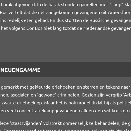
barak afgevoerd. In de barak stonden gamellen met “soep” klaa
Bos vertelt dat de net aangekomen gevangenen uit Amersfoort d
ins redelijk eten gehad. En dus stortten de Russische gevang
 het volgens Cor Bos niet lang totdat de Nederlandse gevange
Z NEUENGAMME
emerkt met gekleurde driehoeken en sterren en tekens naar 
en, asocialen en ‘gewone’ criminelen. Gezien zijn vergrijp ‘Ar
 zwarte driehoek op. Maar het is ook mogelijk dat hij als poli
en veel concentratiekampgevangenen alleen een wit kruis op de
eze ‘staatsvijanden’ volstrekt onmenselijk te behandelen, de
 Daarnaast werd er tussen de gevangenen ook een strikte hië