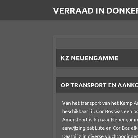
Ga
VERRAAD IN DONKE
direct
naar
de
hoofdinhoud
KZ NEUENGAMME
OP TRANSPORT EN AANK
Van het transport van het Kamp A
beschikbaar
[i]
. Cor Bos was een p
Amersfoort is hij naar Neuengamme
aanwijzing dat Lute en Cor Bos el
Daarbij zijn diverse vluchtpoginge